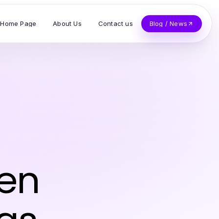
Home Page
About Us
Contact us
Blog / News
den