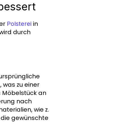
bessert
ner
in
Polsterei
wird durch
 ursprüngliche
 was zu einer
as Möbelstück an
terung nach
terialien, wie z.
r die gewünschte