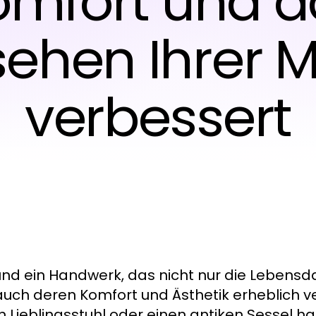
omfort und d
ehen Ihrer 
verbessert
t und ein Handwerk, das nicht nur die Lebensd
uch deren Komfort und Ästhetik erheblich v
n Lieblingsstuhl oder einen antiken Sessel han