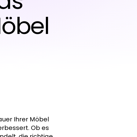
as
Möbel
auer Ihrer Möbel
erbessert. Ob es
delt, die richtige