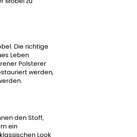
er Möbel zu
bel. Die richtige
ues Leben
hrener Polsterer
estauriert werden,
werden.
nnen den Stoff,
um ein
 klassischen Look