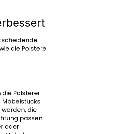
erbessert
ntscheidende
wie die Polsterei
 die Polsterei
s Möbelstücks
t werden, die
chtung passen.
er oder