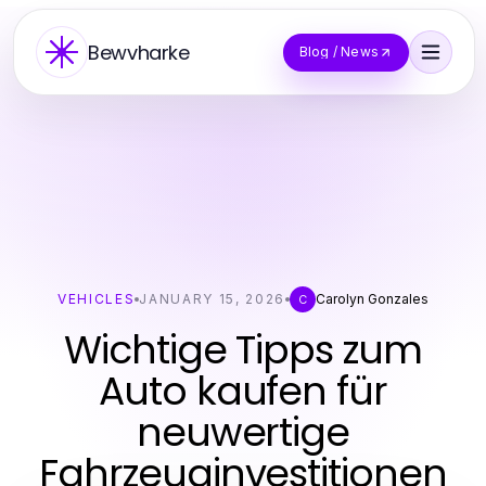
Bewvharke
Blog / News
VEHICLES
JANUARY 15, 2026
Carolyn Gonzales
C
Wichtige Tipps zum
Auto kaufen für
neuwertige
Fahrzeuginvestitionen