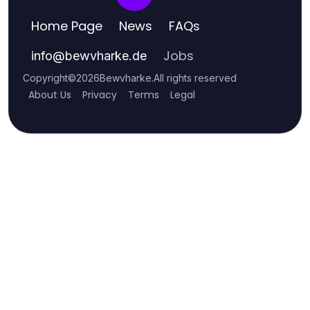
Home Page
News
FAQs
Jobs
info
@
bewvharke.de
Copyright
©
2026
Bewvharke
.
All rights reserved
About Us
Privacy
Terms
Legal