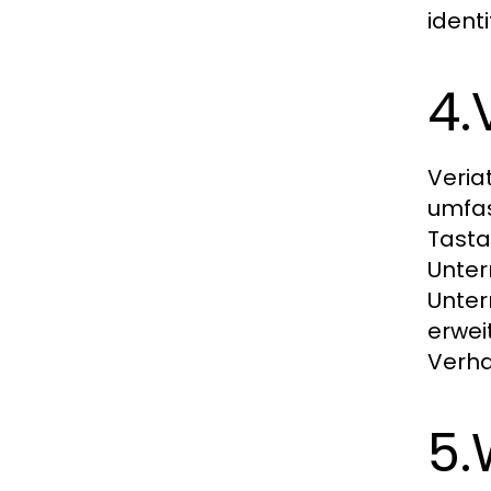
identi
4.
Veria
umfas
Tasta
Unter
Unter
erwei
Verha
5.