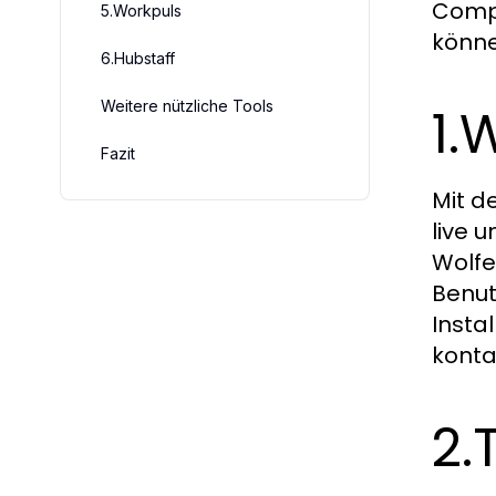
Compu
5.Workpuls
könne
6.Hubstaff
Weitere nützliche Tools
1.
Fazit
Mit d
live 
Wolfe
Benut
Insta
konta
2.