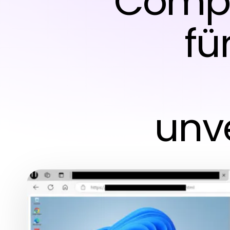
Compu
fü
unv