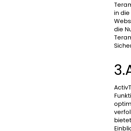
Teram
in die
Websi
die N
Teram
Siche
3.
Activ
Funkt
optim
verfo
biete
Einbl