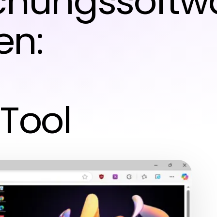
hungssoftw
en:
Tool