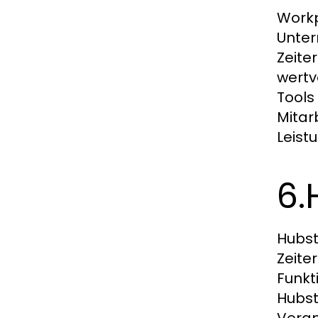
Workp
Unter
Zeite
wertv
Tools
Mitar
Leist
6.
Hubst
Zeite
Funkt
Hubst
Veran