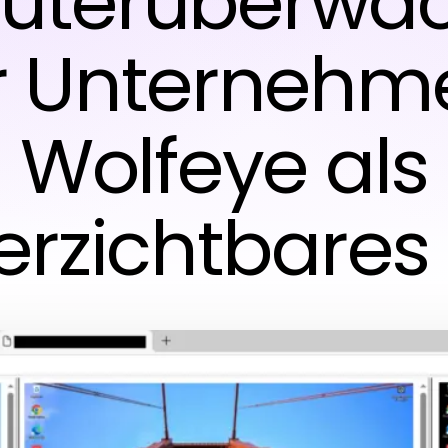
terüberwac
r Unternehm
Wolfeye als
erzichtbares 