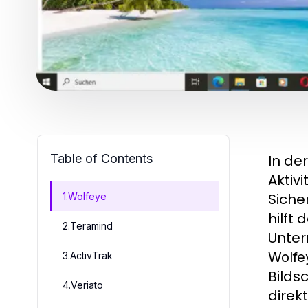
Table of Contents
In de
Aktiv
Siche
1.Wolfeye
hilft 
2.Teramind
Unter
Wolfe
3.ActivTrak
Bilds
4.Veriato
direk