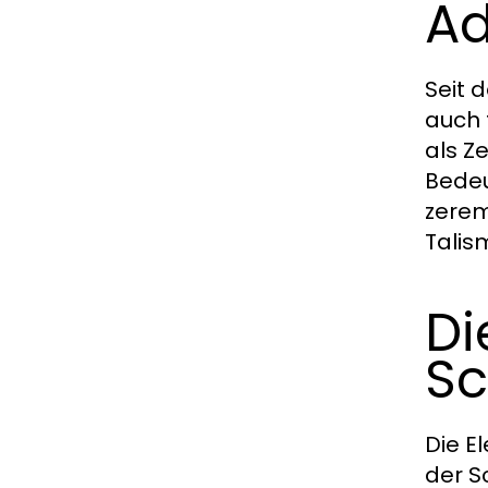
Ad
Seit 
auch 
als Z
Bedeu
zerem
Talis
Di
Sc
Die E
der S