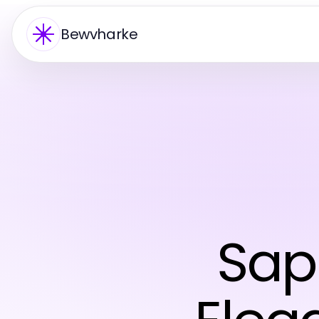
Bewvharke
Sap