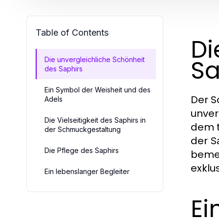
Table of Contents
Di
Sa
Die unvergleichliche Schönheit
des Saphirs
Ein Symbol der Weisheit und des
Der S
Adels
unver
Die Vielseitigkeit des Saphirs in
dem t
der Schmuckgestaltung
der
S
Die Pflege des Saphirs
bemer
exklu
Ein lebenslanger Begleiter
Ei