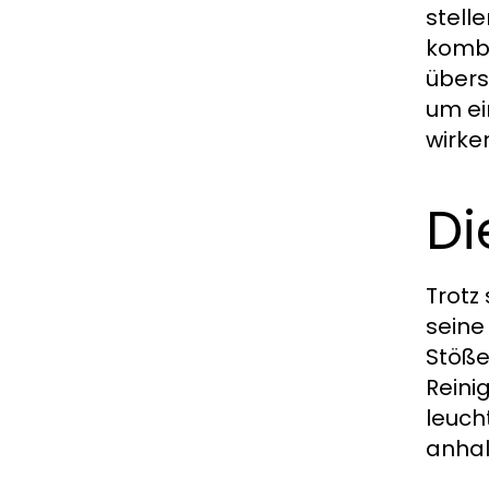
stell
kombi
übers
um ei
wirke
Di
Trotz
seine
Stöße
Reini
leuch
anhal