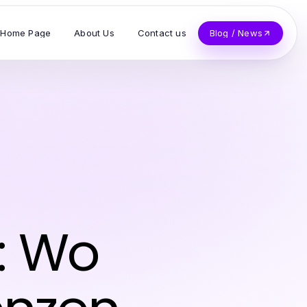
Home Page
About Us
Contact us
Blog / News
: Wo