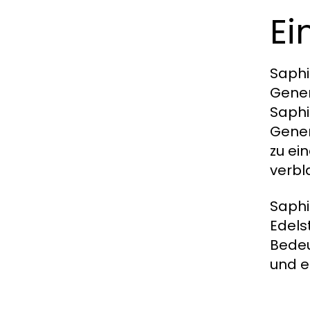
Ei
Saphi
Gener
Saphi
Gener
zu ei
verbl
Saphi
Edels
Bedeu
und e