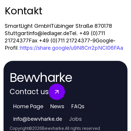
Kontakt
SmartLight GmbHTübinger Straße 870178
Stuttgart
info@ledlager.de
Tel.
+49 (0)711
21724377
Fax
+49 (0)711 21724377-9
Google-
:
Profil
https://share.google/u9N8Crr2pNCI06FAa
Bewvharke
Contact us
Home Page
News
FAQs
Jobs
info
@
bewvharke.de
Copyright
©
2026
Bewvharke
.
All rights reserved