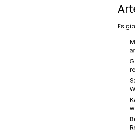
Art
Es gi
M
an
Gr
r
S
W
K
w
B
R