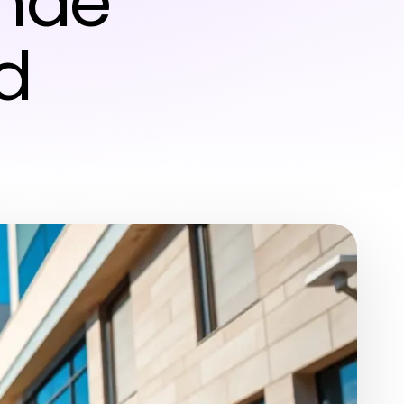
ende
d