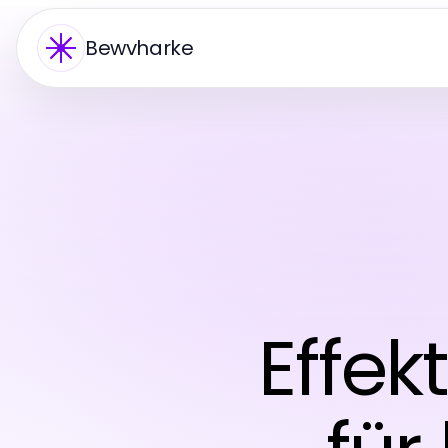
Bewvharke
Effek