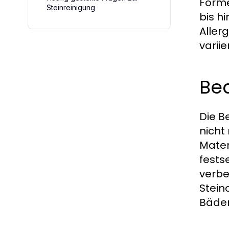
Forme
Steinreinigung
bis h
Aller
varii
Be
Die B
nicht
Mater
fests
verbe
Stein
Bäder