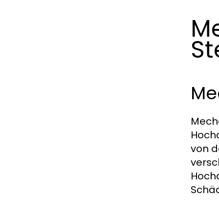
Me
St
Me
Mecha
Hochd
von d
versc
Hochd
Schäd