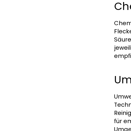
Ch
Chemi
Fleck
Säure
jewei
empfi
Um
Umwel
Techn
Reini
für e
Umge