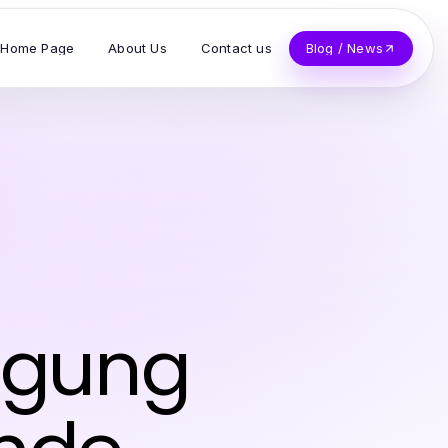
Home Page
About Us
Contact us
Blog / News
nigung