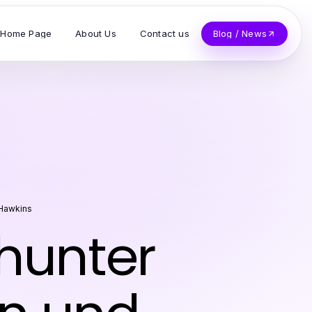
Home Page
About Us
Contact us
Blog / News
 Hawkins
hunter