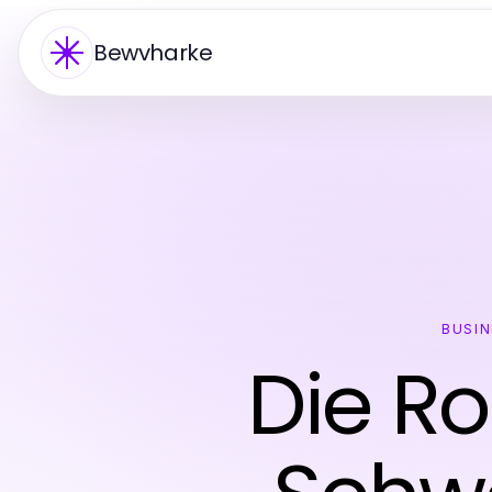
Bewvharke
BUSIN
Die R