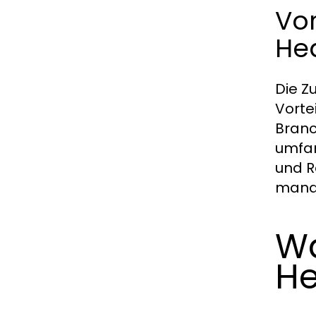
Vo
He
Die Z
Vorte
Branc
umfan
und R
manag
W
He