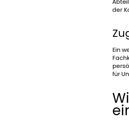
Abtei
der K
Zug
Ein w
Fachk
persö
für U
Wi
ei