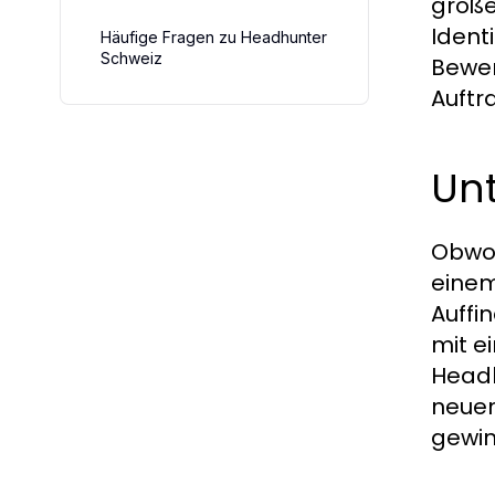
größe
Ident
Häufige Fragen zu Headhunter
Schweiz
Bewer
Auftr
Un
Obwoh
einem
Auffi
mit e
Headh
neuen
gewin