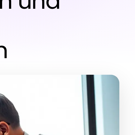
en und
n