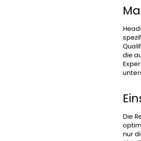
Ma
Headh
spezi
Quali
die a
Exper
unter
Ein
Die R
optim
nur d