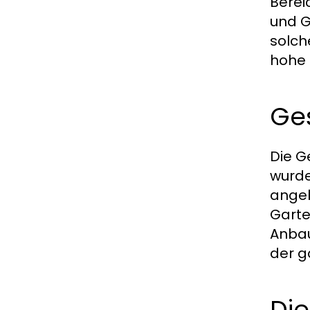
Berei
und G
solch
hohe 
Ge
Die G
wurde
angel
Garte
Anbau
der g
Die