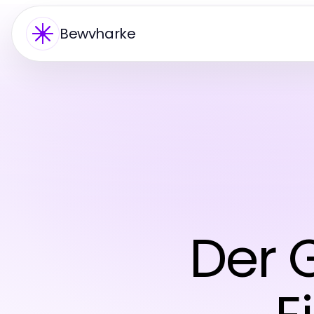
Bewvharke
Der 