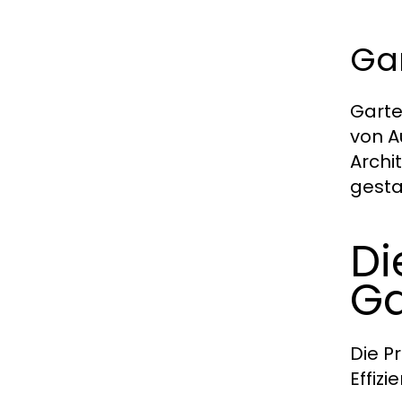
Ga
Garte
von A
Archi
gesta
Di
Ga
Die P
Effizi