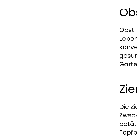
Ob
Obst-
Leben
konve
gesun
Garte
Zie
Die Z
Zweck
betät
Topfp