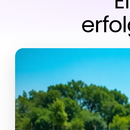
E
erfo