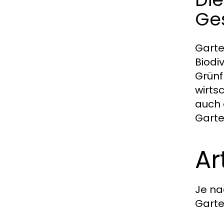
Ges
Garte
Biodi
Grünf
wirts
auch 
Garte
Ar
Je na
Garte