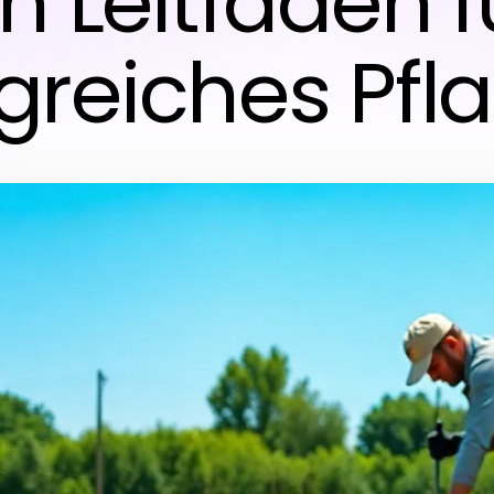
in Leitfaden f
lgreiches Pfl