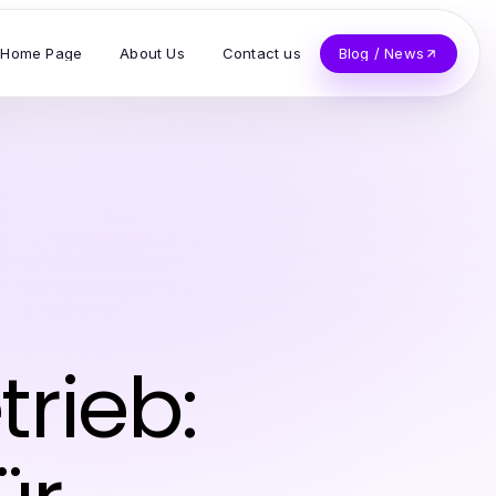
Home Page
About Us
Contact us
Blog / News
rieb: